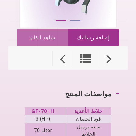
مقدمة ال
آلة المقلية العازلة لل
خلاط الأ
تطبيق آلة الغذاء ال
إضافة رسالتك
شاهد الفلم
تشغيل آلة الطعام ال
خلاط الكرة الم
مواصفات المنتج
خلاط الأغذية
GF-701H
00H
قوة الحصان
3 (HP)
P)
سعة برميل
iter
70 Liter
الخلاط