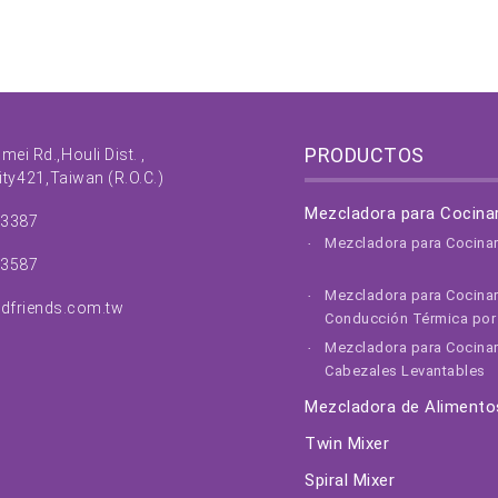
PRODUCTOS
nmei Rd.,
Houli Dist. ,
ity
421,
Taiwan (R.O.C.)
Mezcladora para Cocina
63387
Mezcladora para Cocina
63587
Mezcladora para Cocina
dfriends.com.tw
Conducción Térmica por 
Mezcladora para Cocinar
Cabezales Levantables
Mezcladora de Alimento
Twin Mixer
Spiral Mixer