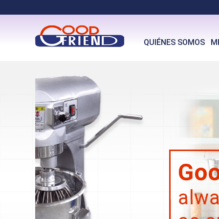
QUIÉNES SOMOS
M
Goodfriends,
always treat custo