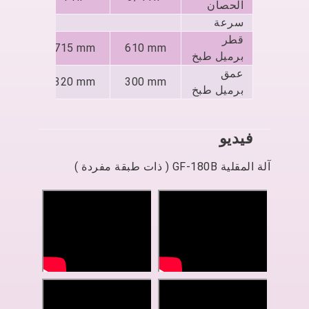
الحصان
سرعة
15
قطر
0 mm
715 mm
610 mm
برميل طبخ
عمق
0 mm
320 mm
300 mm
برميل طبخ
فيديو
آلة المقلية GF-180B ( ذات طبقة مفردة )